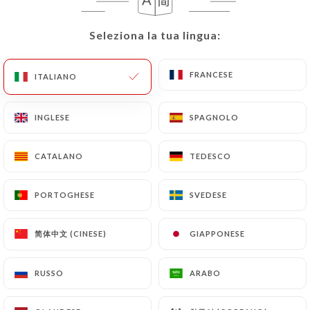
Seleziona la tua lingua:
Seleziona la tua lingua:
Le Machon
FRANCESE
FRANCESE
ITALIANO
ITALIANO
d'Henri
INGLESE
INGLESE
SPAGNOLO
SPAGNOLO
RECENSIONE 515
CATALANO
CATALANO
TEDESCO
TEDESCO
RESTAURANT FRANÇAIS
PORTOGHESE
PORTOGHESE
SVEDESE
SVEDESE
8 Rue Guisarde
75006 Paris France
简体中文 (CINESE)
简体中文 (CINESE)
GIAPPONESE
GIAPPONESE
RUSSO
RUSSO
ARABO
ARABO
Chi siamo?