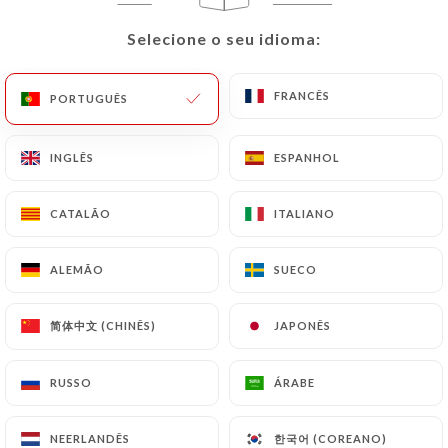
Selecione o seu idioma:
Selecione o seu idioma:
Le Machon
FRANCÊS
FRANCÊS
PORTUGUÊS
PORTUGUÊS
d'Henri
INGLÊS
INGLÊS
ESPANHOL
ESPANHOL
CATALÃO
CATALÃO
ITALIANO
ITALIANO
515 AVALIAÇÃO
RESTAURANT FRANÇAIS
ALEMÃO
ALEMÃO
SUECO
SUECO
8 Rue Guisarde
75006 Paris France
简体中文 (CHINÊS)
简体中文 (CHINÊS)
JAPONÊS
JAPONÊS
RUSSO
RUSSO
ÁRABE
ÁRABE
Quem somos?
한국어 (COREANO)
한국어 (COREANO)
NEERLANDÊS
NEERLANDÊS